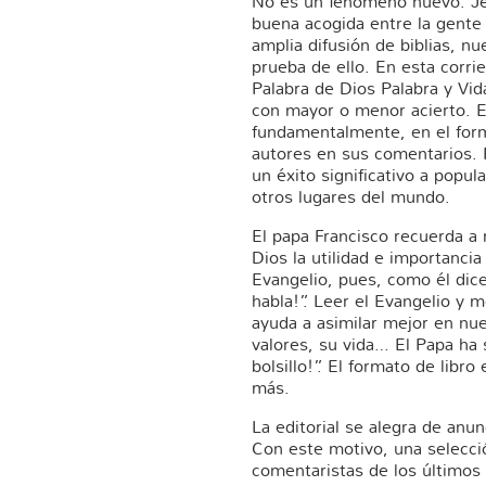
No es un fenómeno nuevo. Jes
buena acogida entre la gente
amplia difusión de biblias, n
prueba de ello. En esta corrie
Palabra de Dios Palabra y Vid
con mayor o menor acierto. El
fundamentalmente, en el form
autores en sus comentarios. 
un éxito significativo a popul
otros lugares del mundo.
El papa Francisco recuerda a
Dios la utilidad e importanci
Evangelio, pues, como él dic
habla!”. Leer el Evangelio y 
ayuda a asimilar mejor en nue
valores, su vida… El Papa ha 
bolsillo!”. El formato de libro
más.
La editorial se alegra de anu
Con este motivo, una selecci
comentaristas de los últimos