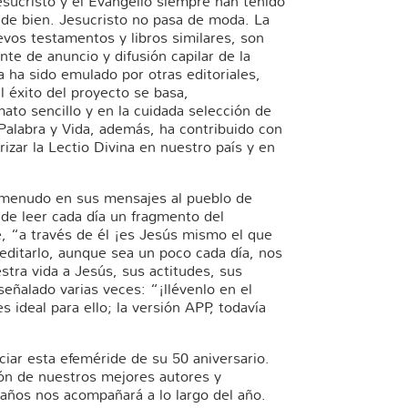
ucristo y el Evangelio siempre han tenido
 de bien. Jesucristo no pasa de moda. La
uevos testamentos y libros similares, son
nte de anuncio y difusión capilar de la
a ha sido emulado por otras editoriales,
 éxito del proyecto se basa,
ato sencillo y en la cuidada selección de
Palabra y Vida, además, ha contribuido con
arizar la Lectio Divina en nuestro país y en
 menudo en sus mensajes al pueblo de
a de leer cada día un fragmento del
e, “a través de él ¡es Jesús mismo el que
meditarlo, aunque sea un poco cada día, nos
stra vida a Jesús, sus actitudes, sus
señalado varias veces: “¡llévenlo en el
 es ideal para ello; la versión APP, todavía
nciar esta efeméride de su 50 aniversario.
ón de nuestros mejores autores y
 años nos acompañará a lo largo del año.