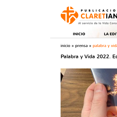
to
Rss
tón Newsletter
Botón facebook
Botón twitter
Botón youtube
INICIO
LA EDI
inicio
»
prensa
»
palabra y vid
Palabra y Vida 2022. E