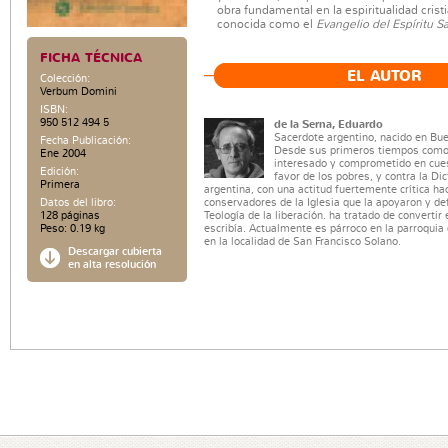
obra fundamental en la espiritualidad crist
conocida como el
Evangelio del Espíritu S
FICHA TÉCNICA
EL AUTOR
Colección:
Verbum Domini
ISBN:
950 512 494 5
de la Serna, Eduardo
Sacerdote argentino, nacido en Bu
Fecha Publicación:
Desde sus primeros tiempos como
Ene 2004
interesado y comprometido en cues
Edición:
favor de los pobres, y contra la Dic
Primera
argentina, con una actitud fuertemente crítica ha
Datos del libro:
conservadores de la Iglesia que la apoyaron y de
128 páginas
Teología de la liberación. ha tratado de convertir 
Peso: 0.19 kg
escribía. Actualmente es párroco en la parroqui
en la localidad de San Francisco Solano.
Descargar cubierta
en alta resolución