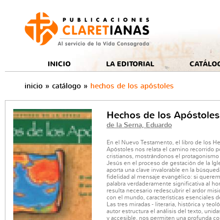
e
INICIO
LA EDITORIAL
CATÁLO
inicio
»
catálogo
»
hechos de los apóstoles
Hechos de los Apóstoles
de la Serna, Eduardo
En el Nuevo Testamento, el libro de los H
Apóstoles nos relata el camino recorrido p
cristianos, mostrándonos el protagonismo 
Jesús en el proceso de gestación de la Igle
aporta una clave invalorable en la búsqued
fidelidad al mensaje evangélico: si quere
palabra verdaderamente significativa al h
resulta necesario redescubrir el ardor misi
con el mundo, características esenciales de
Las tres miradas - literaria, histórica y teol
autor estructura el análisis del texto, unida
y accesible, nos permiten una profunda c