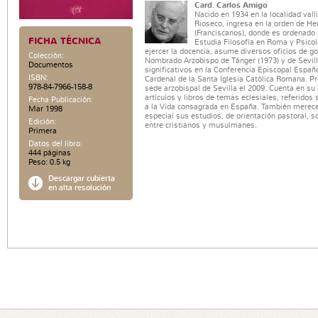
Card. Carlos Amigo
Nacido en 1934 en la localidad val
Rioseco, ingresa en la orden de 
(Franciscanos), donde es ordenado
FICHA TÉCNICA
Estudia Filosofía en Roma y Psicol
ejercer la docencia, asume diversos oficios de g
Colección:
Nombrado Arzobispo de Tánger (1973) y de Sevilla
Documentos
significativos en la Conferencia Episcopal Espa
ISBN:
Cardenal de la Santa Iglesia Católica Romana. Pr
978-84-7966-158-8
sede arzobispal de Sevilla el 2009. Cuenta en s
artículos y libros de temas eclesiales, referidos 
Fecha Publicación:
a la Vida consagrada en España. También merec
Mar 1998
especial sus estudios, de orientación pastoral, s
Edición:
entre cristianos y musulmanes.
Primera
Datos del libro:
444 páginas
Peso: 0.5 kg
Descargar cubierta
en alta resolución