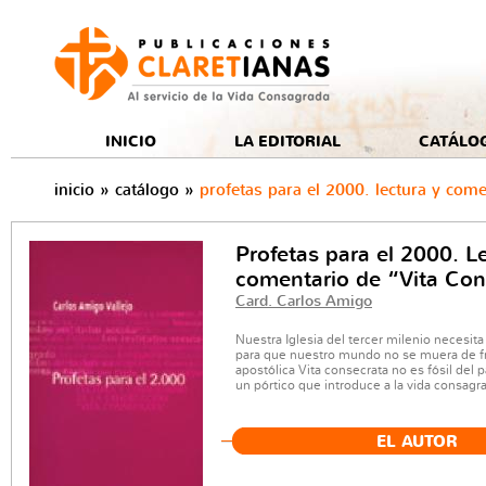
e
INICIO
LA EDITORIAL
CATÁLO
inicio
»
catálogo
»
profetas para el 2000. lectura y come
Profetas para el 2000. L
comentario de “Vita Con
Card. Carlos Amigo
Nuestra Iglesia del tercer milenio necesita
para que nuestro mundo no se muera de fr
apostólica Vita consecrata no es fósil del 
un pórtico que introduce a la vida consagra
EL AUTOR