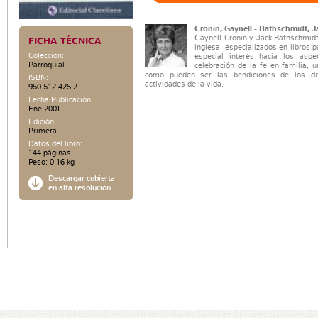
Cronin, Gaynell - Rathschmidt, J
Gaynell Cronin y Jack Rathschmidt
FICHA TÉCNICA
inglesa, especializados en libros p
Colección:
especial interés hacia los asp
Parroquial
celebración de la fe en familia, u
como pueden ser las bendiciones de los d
ISBN:
actividades de la vida.
950 512 425 2
Fecha Publicación:
Ene 2001
Edición:
Primera
Datos del libro:
144 páginas
Peso: 0.16 kg
Descargar cubierta
en alta resolución