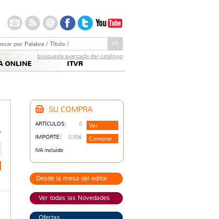
arch this site:
búsqueda avanzada del catálogo
A ONLINE
ITVR
SU COMPRA
€
ARTÍCULOS:
0
Ver
o
IMPORTE:
0,00€
Comprar
IVA incluido
Desde la mesa del editor
Ver todas las Novedades
Ofertas