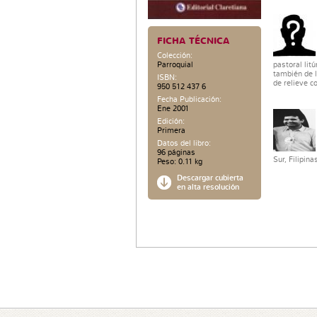
FICHA TÉCNICA
Colección:
Parroquial
pastoral litú
también de l
ISBN:
de relieve c
950 512 437 6
Fecha Publicación:
Ene 2001
Edición:
Primera
Datos del libro:
96 páginas
Sur, Filipinas
Peso: 0.11 kg
Descargar cubierta
en alta resolución