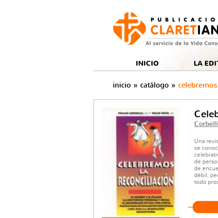
to
Rss
tón Newsletter
Botón facebook
Botón twitter
Botón youtube
INICIO
LA EDI
inicio
»
catálogo
»
celebremos 
Celeb
Corbell
Una revi
se conoc
celebrat
de perso
de encue
débil, pe
todo pro