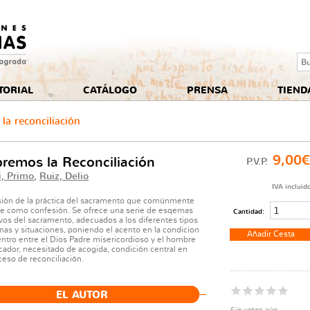
Se
TORIAL
CATÁLOGO
PRENSA
TIEND
la reconciliación
9,00
remos la Reconciliación
P.V.P.
i, Primo
,
Ruiz, Delio
IVA incluid
sión de la práctica del sacramento que comúnmente
e como confesión. Se ofrece una serie de esqemas
Cantidad:
ivos del sacramento, adecuados a los diferentes tipos
nas y situaciones, poniendo el acento en la condicion
ntro entre el Dios Padre misericordioso y el hombre
cador, necesitado de acogida, condición central en
ceso de reconciliación.
EL AUTOR