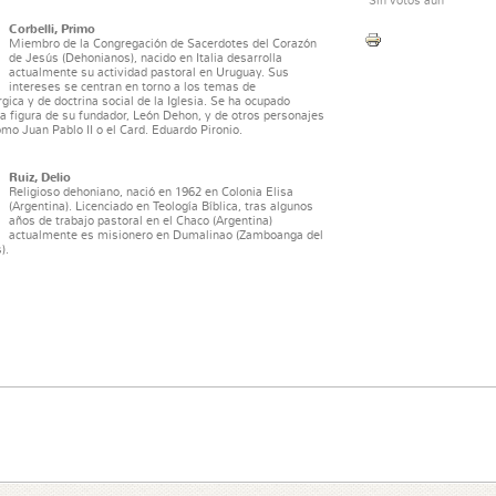
Sin votos aún
Corbelli, Primo
Miembro de la Congregación de Sacerdotes del Corazón
de Jesús (Dehonianos), nacido en Italia desarrolla
actualmente su actividad pastoral en Uruguay. Sus
intereses se centran en torno a los temas de
rgica y de doctrina social de la Iglesia. Se ha ocupado
a figura de su fundador, León Dehon, y de otros personajes
omo Juan Pablo II o el Card. Eduardo Pironio.
Ruiz, Delio
Religioso dehoniano, nació en 1962 en Colonia Elisa
(Argentina). Licenciado en Teología Bíblica, tras algunos
años de trabajo pastoral en el Chaco (Argentina)
actualmente es misionero en Dumalinao (Zamboanga del
).