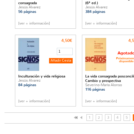
consagrada
(6ª ed.)
Jesús Alvarez
Jesús Alvarez
56 páginas
384 páginas
[ver + información]
[ver + información]
4,50€
4,
Inculturación y vida religiosa
La vida consagrada posconcili
Jesús Alvarez
Cambio y prospectiva
84 páginas
Severino-María Alonso
116 páginas
[ver + información]
[ver + información]
1
2
3
4
5