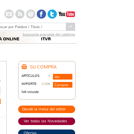
arch this site:
búsqueda avanzada del catálogo
A ONLINE
ITVR
SU COMPRA
€
ARTÍCULOS:
0
Ver
o
IMPORTE:
0,00€
Comprar
IVA incluido
Desde la mesa del editor
Ver todas las Novedades
Ofertas