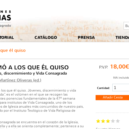
Se
TORIAL
CATÁLOGO
PRENSA
TIEND
 que él quiso
18,00
Ó A LOS QUE ÉL QUISO
P.V.P.
, discernimiento y Vida Consagrada
IVA incluid
Martínez Oliveras (ed.)
Cantidad:
 los que él quiso. Jóvenes, discernimiento y vida
da”, es el volúmen en el que se recogen las
ntes ponencias fundamentales de la 47ª semana
para institutos de Vida Consagrada, uno de los
s de Iglesia anuales más concurridos de nuestro país,
o por el Instituto Teológico de Vida Religiosa de
onsagrada se encuentra en el corazón de la Iglesia,
ella y a ella se orienta completamente; pertenece a su