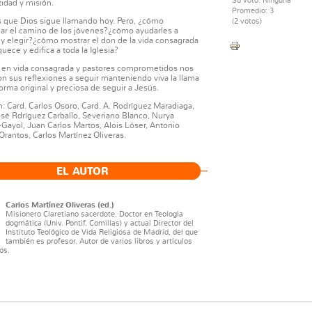
Su voto:
Ninguna
tidad y misión.
Promedio:
3
que Dios sigue llamando hoy. Pero, ¿cómo
(
2
votos)
r el camino de los jóvenes?¿cómo ayudarles a
r y elegir?¿cómo mostrar el don de la vida consagrada
uece y edifica a toda la Iglesia?
 en vida consagrada y pastores comprometidos nos
on sus reflexiones a seguir manteniendo viva la llama
orma original y preciosa de seguir a Jesús.
n: Card. Carlos Osoro, Card. A. Rodríguez Maradiaga,
sé Rdríguez Carballo, Severiano Blanco, Nurya
-Gayol, Juan Carlos Martos, Alois Löser, Antonio
Orantos, Carlos Martínez Oliveras.
EL AUTOR
Carlos Martínez Oliveras (ed.)
Misionero Claretiano sacerdote. Doctor en Teología
dogmática (Univ. Pontif. Comillas) y actual Director del
Instituto Teológico de Vida Religiosa de Madrid, del que
también es profesor. Autor de varios libros y artículos
os.