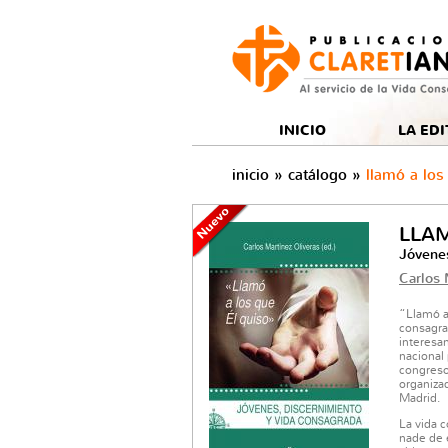
to
Rss
tón Newsletter
Botón facebook
Botón twitter
Botón youtube
INICIO
LA EDI
inicio
»
catálogo
»
llamó a los
LLAM
Jóvenes
Carlos 
“Llamó a
consagra
interesa
nacional 
congreso
organizad
Madrid.
La vida c
nade de 