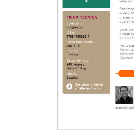
vida, san
Sabemos 
acompaña
FICHA TÉCNICA
discerni
que enriq
Colección:
Congresos
Expertos
ISBN:
invitan c
9788479666217
de esta f
Fecha Publicación:
Participa
Jun 2018
Mons. Jo
Edición:
Martínez
Primera
Sánchez 
Datos del libro:
240 páginas
Peso: 0.18 kg
Idioma:
Español
Descargar cubierta
en alta resolución
especializad