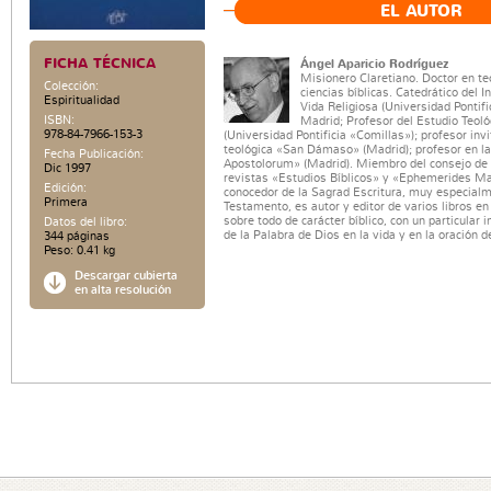
EL AUTOR
FICHA TÉCNICA
Ángel Aparicio Rodríguez
Misionero Claretiano. Doctor en te
Colección:
ciencias bíblicas. Catedrático del I
Espiritualidad
Vida Religiosa (Universidad Pontif
ISBN:
Madrid; Profesor del Estudio Teoló
978-84-7966-153-3
(Universidad Pontificia «Comillas»); profesor invi
teológica «San Dámaso» (Madrid); profesor en l
Fecha Publicación:
Apostolorum» (Madrid). Miembro del consejo de 
Dic 1997
revistas «Estudios Bíblicos» y «Ephemerides Ma
Edición:
conocedor de la Sagrad Escritura, muy especialm
Primera
Testamento, es autor y editor de varios libros en 
sobre todo de carácter bíblico, con un particular i
Datos del libro:
de la Palabra de Dios en la vida y en la oración de
344 páginas
Peso: 0.41 kg
Descargar cubierta
en alta resolución