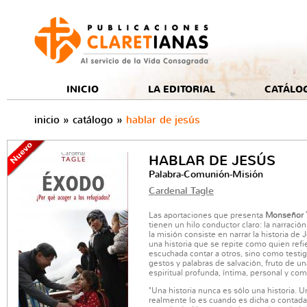
e
INICIO
LA EDITORIAL
CATÁLO
inicio
»
catálogo
»
hablar de jesús
HABLAR DE JESÚS
Palabra-Comunión-Misión
Cardenal Tagle
Las aportaciones que presenta
Monseñor 
tienen un hilo conductor claro: la narración.
la misión consiste en narrar la historia de
una historia que se repite como quien refi
escuchada contar a otros, sino como testig
gestos y palabras de salvación, fruto de u
espiritual profunda, íntima, personal y com
"Una historia nunca es sólo una historia. U
realmente lo es cuando es dicha o contada 