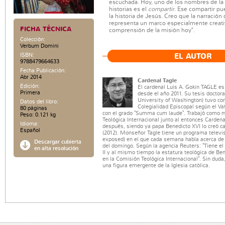
escuchada. Hoy, uno de los nombres de la 
historias es el
compartir
. Ese compartir pue
la historia de Jesús. Creo que la narración 
representa un marco especialmente creativ
FICHA TÉCNICA
comprensión de la misión hoy".
Colección:
Verbum Domini
ISBN:
EL AUTOR
9788479664633
Fecha Publicación:
Abr 2014
Cardenal Tagle
Edición:
El cardenal Luis A. Gokin TAGLE e
Primera
desde el año 2011. Su tesis doctora
University of Washington) tuvo co
Datos del libro:
Colegialidad Episcopal según el Vat
80 páginas
con el grado "Summa cum laude". Trabajó como 
Peso: 0.121 kg
Teológica Internacional junto al entonces Cardena
Idioma:
después, siendo ya papa Benedicto XVI lo creó ca
Español
(2012). Monseñor Tagle tiene un programa televi
exposed) en el que cada semana habla acerca de 
Descargar cubierta
del domingo. Según la agencia Reuters: "Tiene e
en alta resolución
II y al mismo tiempo la estatura teológica de Ben
en la Comisión Teológica Internacional". Sin duda
una figura emergente de la Iglesia católica.