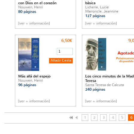
con Dios en el corazón
básica
Nouwen, Henri
Licherie, Lucie
Marroncle, Jeannine
80 páginas
127 páginas
[ver + información]
[ver + información]
6,50€
9,
Más allá del espejo
Los cinco minutos de la Mad
Nouwen, Henri
Teresa
96 páginas
Santa Teresa de Calcuta
240 páginas
[ver + información]
[ver + información]
1
2
3
4
5
6