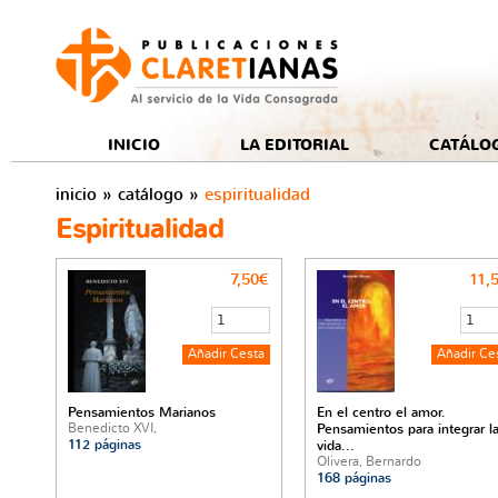
e
INICIO
LA EDITORIAL
CATÁLO
inicio
»
catálogo
»
espiritualidad
Espiritualidad
7,50€
11,
Pensamientos Marianos
En el centro el amor.
Benedicto XVI,
Pensamientos para integrar l
112 páginas
vida...
Olivera, Bernardo
168 páginas