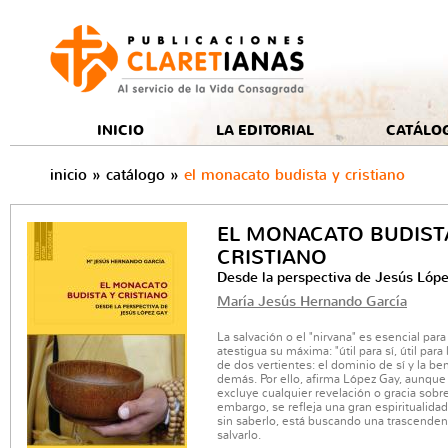
e
INICIO
LA EDITORIAL
CATÁLO
inicio
»
catálogo
»
el monacato budista y cristiano
EL MONACATO BUDIST
CRISTIANO
Desde la perspectiva de Jesús Lóp
María Jesús Hernando García
La salvación o el "nirvana" es esencial para
atestigua su máxima: "útil para sí, útil para
de dos vertientes: el dominio de sí y la be
demás. Por ello, afirma López Gay, aunque 
excluye cualquier revelación o gracia sobre
embargo, se refleja una gran espiritualid
sin saberlo, está buscando una trascende
salvarlo.