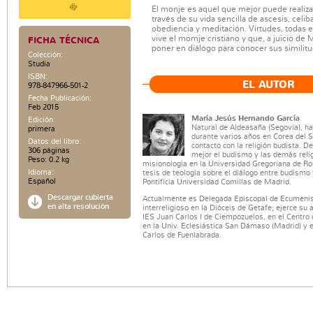
El monje es aquel que mejor puede realiz
través de su vida sencilla de ascesis, celib
obediencia y meditación. Virtudes, todas e
vive el momje cristiano y que, a juicio de
FICHA TÉCNICA
poner en diálogo para conocer sus similitu
Colección:
Studia
ISBN:
EL AUTOR
978-847966-501-2
Fecha Publicación:
Feb 2015
María Jesús Hernando García
Edición:
Natural de Aldeasaña (Segovia), h
primera
durante varios años en Corea del Su
Datos del libro:
contacto con la religión budista. 
306 páginas
mejor el budismo y las demás relig
Peso: 0.2 kg
misionología en la Universidad Gregoriana de R
Idioma:
tesis de teología sobre el diálogo entre budismo 
Español
Pontificia Universidad Comillas de Madrid.
Descargar cubierta
Actualmente es Delegada Episcopal de Ecumeni
en alta resolución
interreligioso en la Dióceis de Getafe; ejerce su 
IES Juan Carlos I de Ciempozuelos, en el Centro 
en la Univ. Eclesiástica San Dámaso (Madrid) y e
Carlos de Fuenlabrada.