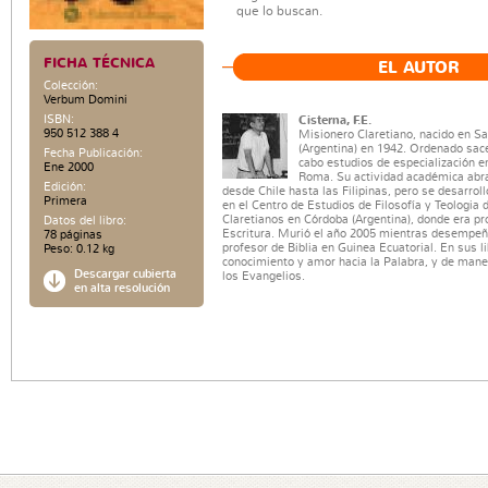
que lo buscan.
FICHA TÉCNICA
EL AUTOR
Colección:
Verbum Domini
ISBN:
Cisterna, F.E.
950 512 388 4
Misionero Claretiano, nacido en S
(Argentina) en 1942. Ordenado sace
Fecha Publicación:
cabo estudios de especialización e
Ene 2000
Roma. Su actividad académica abr
Edición:
desde Chile hasta las Filipinas, pero se desarr
Primera
en el Centro de Estudios de Filosofía y Teologia
Claretianos en Córdoba (Argentina), donde era p
Datos del libro:
Escritura. Murió el año 2005 mientras desempeñ
78 páginas
profesor de Biblia en Guinea Ecuatorial. En sus l
Peso: 0.12 kg
conocimiento y amor hacia la Palabra, y de mane
Descargar cubierta
los Evangelios.
en alta resolución