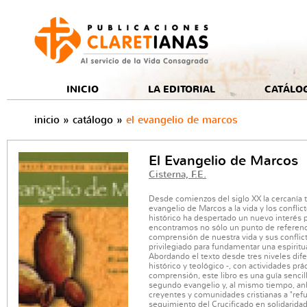
e
INICIO
LA EDITORIAL
CATÁLO
inicio
»
catálogo
»
el evangelio de marcos
El Evangelio de Marcos
Cisterna, F.E.
Desde comienzos del siglo XX la cercanía 
evangelio de Marcos a la vida y los conflic
histórico ha despertado un nuevo interés po
encontramos no sólo un punto de referenci
comprensión de nuestra vida y sus conflict
privilegiado para fundamentar una espiritua
Abordando el texto desde tres niveles difere
histórico y teológico -, con actividades prá
comprensión, este libro es una guía sencilla
segundo evangelio y, al mismo tiempo, an
creyentes y comunidades cristianas a "refu
seguimiento del Crucificado en solidarida