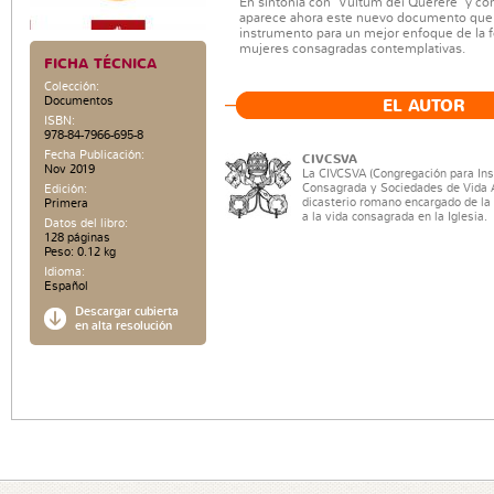
En sintonía con "Vultum dei Querere" y co
aparece ahora este nuevo documento que 
instrumento para un mejor enfoque de la 
mujeres consagradas contemplativas.
FICHA TÉCNICA
Colección:
Documentos
EL AUTOR
ISBN:
978-84-7966-695-8
Fecha Publicación:
CIVCSVA
Nov 2019
La CIVCSVA (Congregación para Ins
Consagrada y Sociedades de Vida A
Edición:
dicasterio romano encargado de la
Primera
a la vida consagrada en la Iglesia.
Datos del libro:
128 páginas
Peso: 0.12 kg
Idioma:
Español
Descargar cubierta
en alta resolución