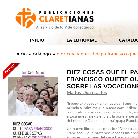
e
INICIO
LA EDITORIAL
CATÁLO
inicio
»
catálogo
»
diez cosas que el papa francisco qui
DIEZ COSAS QUE EL P
FRANCISCO QUIERE Q
SOBRE LAS VOCACION
Martos, Juan Carlos
"Escuchar y acoger la llamada del Señor no
privada o intimista que pueda confundirs
momento; es su compromiso concreto, real 
a toda nuestra existencia y la pone al servi
del reino de Dios en la tierra" (papa Francis
Un nuevo libro de la colección "Diez cosas
Francisco..." que pretende recoger las en
actuales y maduras del papa Francisco sob