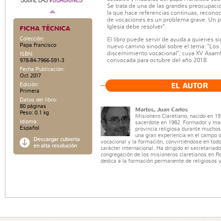
Se trata de una de las grandes preocupacio
la que hace referencias continuas, reconoc
de vocaciones es un problema grave. Un 
Iglesia debe resolver".
FICHA TÉCNICA
Colección:
El libro puede servir de ayuda a quienes si
Papa Francisco
nuevo camino sinodal sobre el tema: "Los j
discernimiento vocacional", cuya XV Asam
ISBN:
convocada para octubre del año 2018.
978-84-7966-591-3
Fecha Publicación:
Oct 2017
Edición:
EL AUTOR
Primera
Datos del libro:
80 páginas
Martos, Juan Carlos
Peso: 0.1 kg
Misionero Claretiano, nacido en 1
Idioma:
sacerdote en 1982. Formador y mae
Español
provincia religiosa durante mucho
una gran experiencia en el campo d
Descargar cubierta
vocacional y la formación, convirtiéndose en tod
en alta resolución
carácter internacional. Ha dirigido el secretariad
congregación de los misioneros claretianos en 
dedica a la formación permanente de religiosos y