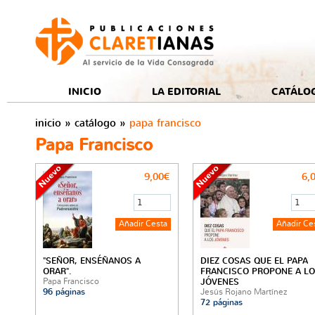
e
INICIO
LA EDITORIAL
CATÁLO
inicio
»
catálogo
»
papa francisco
Papa Francisco
9,00€
6,
"SEÑOR, ENSÉÑANOS A
DIEZ COSAS QUE EL PAPA
ORAR".
FRANCISCO PROPONE A L
Papa Francisco
JÓVENES
96 páginas
Jesús Rojano Martínez
72 páginas