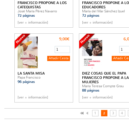
FRANCISCO PROPONE A LOS
FRANCISCO PROPONE A L
CATEQUISTAS
EDUCADORES
José María Pérez Navarro
María del Mar Sánchez Izuel
72 páginas
72 páginas
[ver + información]
[ver + información]
9,00€
6,
LA SANTA MISA
DIEZ COSAS QUE EL PAPA
Papa Francisco
FRANCISCO PROPONE A LA
96 páginas
MUJERES
María Teresa Compte Grau
88 páginas
[ver + información]
[ver + información]
1
2
3
4