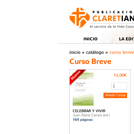
to
Rss
tón Newsletter
Botón facebook
Botón twitter
Botón youtube
INICIO
LA EDI
inicio
»
catálogo
»
curso brev
Curso Breve
12,00€
CELEBRAR Y VIVIR
Juan María Canals (ed.)
164 páginas