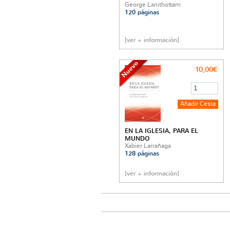
George Lanithottam
120 páginas
[ver + información]
10,00€
EN LA IGLESIA, PARA EL
MUNDO
Xabier Larrañaga
128 páginas
[ver + información]