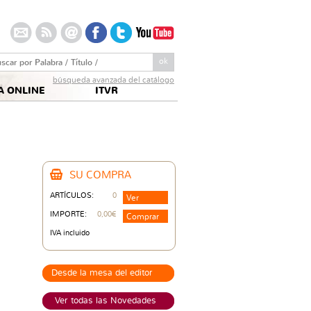
arch this site:
búsqueda avanzada del catálogo
A ONLINE
ITVR
SU COMPRA
ARTÍCULOS:
0
Ver
IMPORTE:
0,00€
Comprar
IVA incluido
Desde la mesa del editor
Ver todas las Novedades