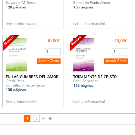
Salvatore M. Sessa
Fernando Prado Ayuso
128 páginas
136 páginas
[ver + información]
[ver + información]
10,00€
10,00€
EN LAS CUMBRES DEL AMOR
TOTALMENTE DE CRISTO
Grazia Paris
Babu Sebastian
González Silva, Santiago
128 páginas
136 páginas
[ver + información]
[ver + información]
1
2